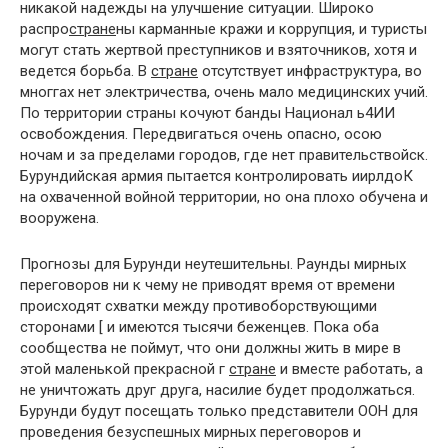
никакой надежды на улучшение ситуации. Широко
распро
стране
ны карманные кражи и коррупция, и туристы
могут стать жертвой преступников и взяточников, хотя и
ведется борьба. В
стране
отсутствует инфраструктура, во
многгах нет электричества, очень мало медицинских учий.
По территории страны кочуют банды Национал ь4ИИ
освобождения. Передвигаться очень опасно, осою
ночам и за пределами городов, где нет правительствойск.
Бурундийская армия пытается контролировать иирлдоК
на охваченной войной территории, но она плохо обучена и
вооружена.
Прогнозы для Бурунди неутешительны. Раунды мирных
переговоров ни к чему не приводят время от времени
происходят схватки между противоборствующими
сторонами [ и имеются тысячи беженцев. Пока оба
сообщества не поймут, что они должны жить в мире в
этой маленькой прекрасной г
стране
и вместе работать, а
не уничтожать друг друга, насилие будет продолжаться.
Бурунди будут посещать только представители ООН для
проведения безуспешных мирных переговоров и