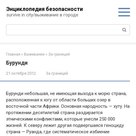
Перейти
Энциклопедия безопасности
к
survive in city/выживание в городе
контенту
Поиск:
Главная
»
Выживание
»
За границей
Бурунди
21 октября 2012
За границей
Бурунди небольшая, не имеющая выхода к морю страна,
расположенная к югу от области больших озер в
восточной части Африки. Основная народность — хуту. На
протяжении десятилетий страна раздирается
этническими конфликтами, которые унесли 250 000
жизней. К северу лежит другая подвергшаяся геноциду
страна — Руанда, где систематическое избиение