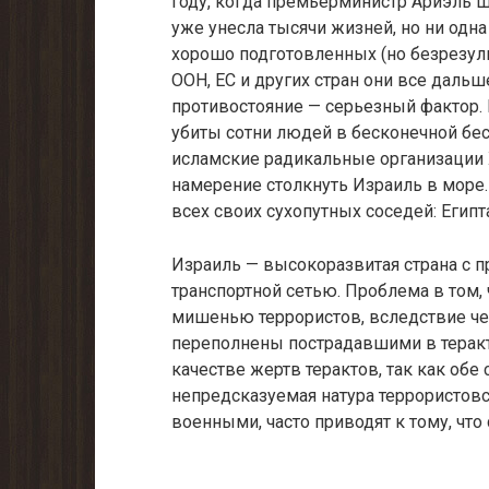
году, когда премьерминистр Ариэль Ш
уже унесла тысячи жизней, но ни одна
хорошо подготовленных (но безрезул
ООН, ЕС и других стран они все даль
противостояние — серьезный фактор.
убиты сотни людей в бесконечной бе
исламские радикальные организации 
намерение столкнуть Израиль в море
всех своих сухопутных соседей: Египт
Израиль — высокоразвитая страна с п
транспортной сетью. Проблема в том, 
мишенью террористов, вследствие ч
переполнены пострадавшими в терак
качестве жертв терактов, так как обе
непредсказуемая натура террористо
военными, часто приводят к тому, чт