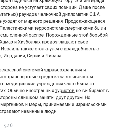
арон поднялся на Храмовую гору. Эта интифада
 сторона не уступает своих позиций. Даже после
ьтатных) раундов челночной дипломатии США,
ше уходят от мирного решения. Продолжающееся
 Палестинскими террористамисмертниками были
ссмысленной распре. Порожденные этой борьбой
Хамаз и Хизболлах провозглашают свое
. Израиль также столкнулся с враждебностью
а, Иордании, Сирии и Ливана.
рекрасной системой здравоохранения и
что транспортные средства часто являются
его медицинские учреждения часто бывают
тах. Обычно иностранных
туристов
не выбирают в
 стороны слишком заняты друг другом. Но
всмертников и меры, принимаемые израильскими
о страдают невинные люди.
0