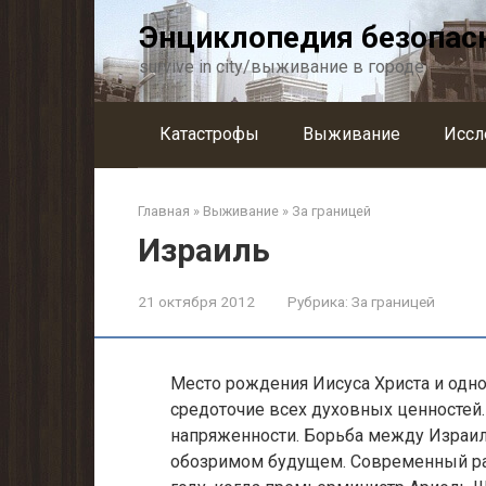
Перейти
Энциклопедия безопас
к
контенту
survive in city/выживание в городе
Катастрофы
Выживание
Иссл
Главная
»
Выживание
»
За границей
Израиль
21 октября 2012
Рубрика:
За границей
Место рождения Иисуса Христа и одно
средоточие всех духовных ценностей. 
напряженности. Борьба между Израил
обозримом будущем. Современный рау