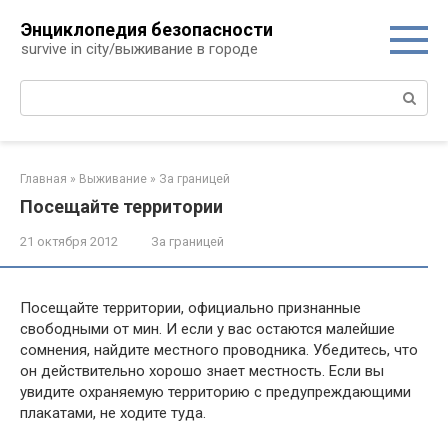
Перейти
Энциклопедия безопасности
к
survive in city/выживание в городе
контенту
Поиск:
Главная
»
Выживание
»
За границей
Посещайте территории
21 октября 2012
За границей
Посещайте территории, официально признанные
свободными от мин. И если у вас остаются малейшие
сомнения, найдите местного проводника. Убедитесь, что
он действительно хорошо знает местность. Если вы
увидите охраняемую территорию с предупреждающими
плакатами, не ходите туда.