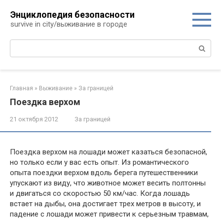
Перейти
Энциклопедия безопасности
к
survive in city/выживание в городе
контенту
Поиск:
Главная
»
Выживание
»
За границей
Поездка верхом
21 октября 2012
За границей
Поездка верхом на лошади может казаться безопасной,
но только если у вас есть опыт. Из романтического
опыта поездки верхом вдоль берега путешественники
упускают из виду, что животное может весить полтонны
и двигаться со скоростью 50 км/час. Когда лошадь
встает на дыбы, она достигает трех метров в высоту, и
падение с лошади может привести к серьезным травмам,