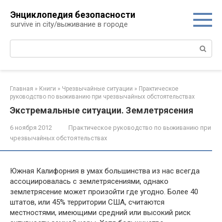
Перейти
Энциклопедия безопасности
к
survive in city/выживание в городе
контенту
Поиск:
Главная
»
Книги
»
Чрезвычайные ситуации
»
Практическое
руководство по выживанию при чрезвычайных обстоятельствах
Экстремальные ситуации. Землетрясения
6 ноября 2012
Практическое руководство по выживанию при
чрезвычайных обстоятельствах
Южная Калифорния в умах большинства из нас всегда
ассоции­ровалась с землетрясениями, однако
землетрясение может произойти где угодно. Более 40
штатов, или 45% территории США, считаются
местностями, имеющими средний или высокий риск