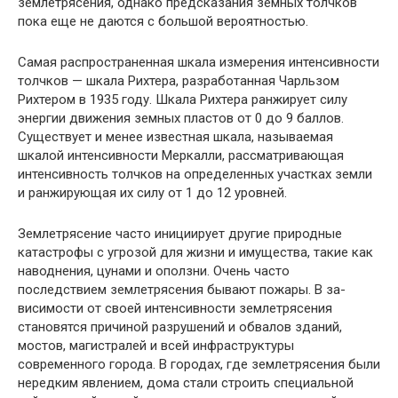
землетрясения, однако предсказания земных толчков
пока еще не да­ются с большой вероятностью.
Самая распространенная шкала измерения интенсивности
толч­ков — шкала Рихтера, разработанная Чарльзом
Рихтером в 1935 году. Шкала Рихтера ранжирует силу
энергии движения земных пластов от 0 до 9 баллов.
Существует и менее известная шкала, называемая
шкалой интенсивности Меркалли, рассматривающая
интенсивность толчков на определенных участках земли
и ранжирующая их силу от 1 до 12 уровней.
Землетрясение часто инициирует другие природные
катастрофы с угрозой для жизни и имущества, такие как
наводнения, цунами и опол­зни. Очень часто
последствием землетрясения бывают пожары. В за­
висимости от своей интенсивности землетрясения
становятся причи­ной разрушений и обвалов зданий,
мостов, магистралей и всей инфра­структуры
современного города. В городах, где землетрясения были
нередким явлением, дома стали строить специальной