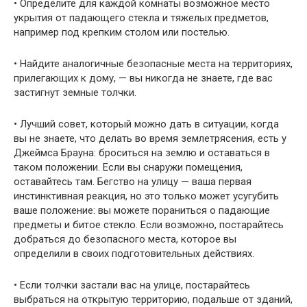
• Определите для каждой комнаты возможное место
укрытия от падающего стекла и тяжелых предметов,
например под креп­ким столом или постелью.
• Найдите аналогичные безопасные места на территориях,
при­легающих к дому, — вы никогда не знаете, где вас
застигнут земные толчки.
• Лучший совет, который можно дать в ситуации, когда
вы не знаете, что делать во время землетрясения, есть у
Джеймса Брауна: броситься на землю и оставаться в
таком положении. Если вы снаружи помещения,
оставайтесь там. Бегство на ули­цу — ваша первая
инстинктивная реакция, но это только мо­жет усугубить
ваше положение: вы можете пораниться о пада­ющие
предметы и битое стекло. Если возможно, постарайтесь
добраться до безопасного места, которое вы
определили в сво­их подготовительных действиях.
• Если толчки застали вас на улице, постарайтесь
выбраться на открытую территорию, подальше от зданий,