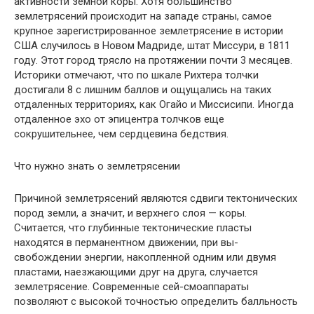
активности зем­ной коры. Хотя большинство
землетрясений происходит на западе страны, самое
крупное зарегистрированное землетрясение в истории
США случилось в Новом Мадриде, штат Миссури, в 1811
году. Этот город трясло на протяжении почти 3 месяцев.
Историки отмечают, что по шкале Рихтера толчки
достигали 8 с лишним баллов и ощуща­лись на таких
отдаленных территориях, как Огайо и Миссисипи. Иногда
отдаленное эхо от эпицентра толчков еще
сокрушительнее, чем сердцевина бедствия.
Что нужно знать о землетрясении
Причиной землетрясений являются сдвиги тектонических
пород земли, а значит, и верхнего слоя — коры.
Считается, что глубинные тектонические пласты
находятся в перманентном движении, при вы­
свобождении энергии, накопленной одним или двумя
пластами, наез­жающими друг на друга, случается
землетрясение. Современные сей-смоаппараты
позволяют с высокой точностью определить балльность