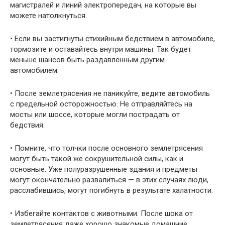
магистралей и линий электропередач, на которые вы
можете натолкнуться.
• Если вы застигнуты стихийным бедствием в автомобиле,
тор­мозите и оставайтесь внутри машины. Так будет
меньше шан­сов быть раздавленным другим
автомобилем.
• После землетрясения не паникуйте, ведите автомобиль
с пре­дельной осторожностью. Не отправляйтесь на
мосты или шос­се, которые могли пострадать от
бедствия.
• Помните, что толчки после основного землетрясения
могут быть такой же сокрушительной силы, как и
основные. Уже полуразрушенные здания и предметы
могут окончательно раз­валиться — в этих случаях люди,
расслабившись, могут по­гибнуть в результате халатности.
• Избегайте контактов с животными. После шока от
землетрясе­ния даже хорошо знакомые домашние