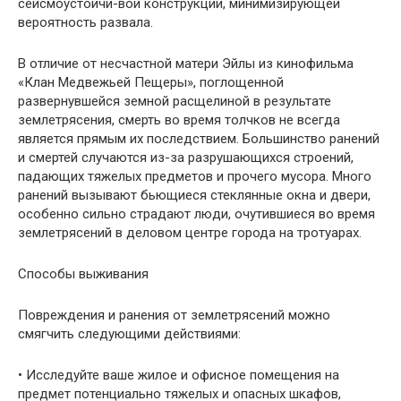
сейсмоустойчи-вой конструкции, минимизирующей
вероятность развала.
В отличие от несчастной матери Эйлы из кинофильма
«Клан Мед­вежьей Пещеры», поглощенной
развернувшейся земной расщелиной в результате
землетрясения, смерть во время толчков не всегда
является прямым их последствием. Большинство ранений
и смертей случаются из-за разрушающихся строений,
падающих тяжелых предметов и про­чего мусора. Много
ранений вызывают бьющиеся стеклянные окна и двери,
особенно сильно страдают люди, очутившиеся во время
земле­трясений в деловом центре города на тротуарах.
Способы выживания
Повреждения и ранения от землетрясений можно
смягчить следую­щими действиями:
• Исследуйте ваше жилое и офисное помещения на
предмет по­тенциально тяжелых и опасных шкафов,