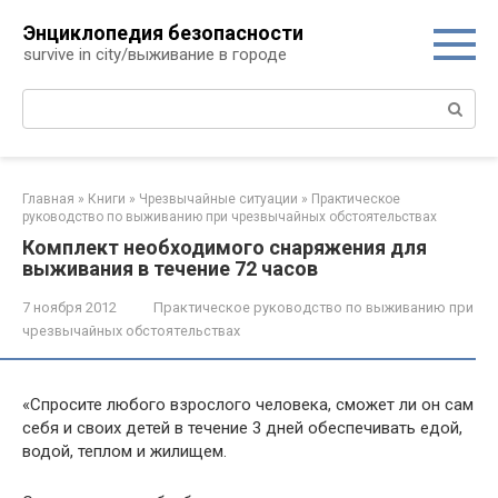
Перейти
Энциклопедия безопасности
к
survive in city/выживание в городе
контенту
Поиск:
Главная
»
Книги
»
Чрезвычайные ситуации
»
Практическое
руководство по выживанию при чрезвычайных обстоятельствах
Комплект необходимого снаряжения для
выживания в течение 72 часов
7 ноября 2012
Практическое руководство по выживанию при
чрезвычайных обстоятельствах
«Спросите любого взрослого человека, сможет ли он сам
себя и своих детей в течение 3 дней обеспечивать едой,
водой, теплом и жилищем.