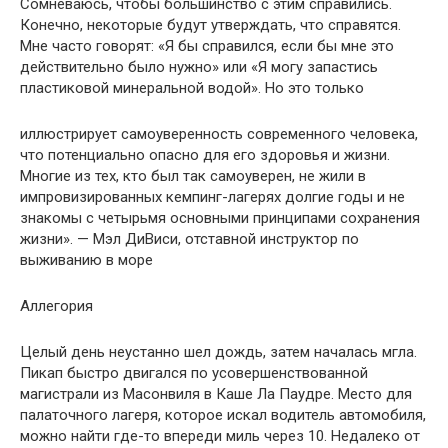
Сомневаюсь, чтобы большинство с этим справились.
Конечно, некоторые будут утверждать, что справятся.
Мне часто говорят: «Я бы справился, если бы мне это
действительно было нужно» или «Я могу запастись
пластиковой минеральной водой». Но это только
иллюстрирует самоуверенность современного человека,
что потенциально опасно для его здоровья и жизни.
Многие из тех, кто был так самоуверен, не жили в
импровизированных кемпинг-лагерях долгие годы и не
знакомы с четырьмя основными принципами сохранения
жизни». — Мэл ДиВиси, отставной инструктор по
выживанию в море
Аллегория
Целый день неустанно шел дождь, затем началась мгла.
Пикап бы­стро двигался по усовершенствованной
магистрали из Масонвиля в Каше Ла Паудре. Место для
палаточного лагеря, которое искал води­тель автомобиля,
можно найти где-то впереди миль через 10. Неда­леко от