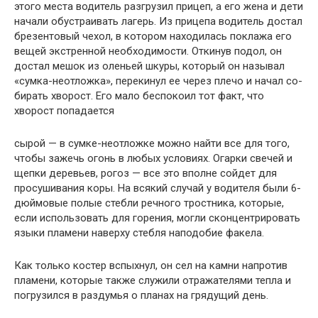
этого места водитель разгрузил прицеп, а его жена и дети
на­чали обустраивать лагерь. Из прицепа водитель достал
брезентовый чехол, в котором находилась поклажа его
вещей экстренной необхо­димости. Откинув подол, он
достал мешок из оленьей шкуры, который он называл
«сумка-неотложка», перекинул ее через плечо и начал со­
бирать хворост. Его мало беспокоил тот факт, что
хворост попадается
сырой — в сумке-неотложке можно найти все для того,
чтобы зажечь огонь в любых условиях. Огарки свечей и
щепки деревьев, рогоз — все это вполне сойдет для
просушивания коры. На всякий случай у водите­ля были 6-
дюймовые полые стебли речного тростника, которые,
если использовать для горения, могли сконцентрировать
языки пламени на­верху стебля наподобие факела.
Как только костер вспыхнул, он сел на камни напротив
пламени, кото­рые также служили отражателями тепла и
погрузился в раздумья о пла­нах на грядущий день.