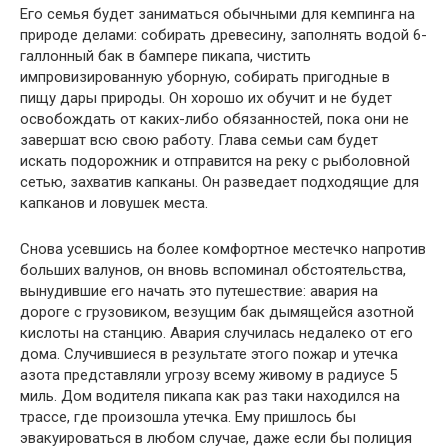
Его семья будет заниматься обычными для кемпинга на
природе де­лами: собирать древесину, заполнять водой 6-
галлонный бак в бампере пикапа, чистить
импровизированную уборную, собирать пригодные в
пищу дары природы. Он хорошо их обучит и не будет
освобождать от ка­ких-либо обязанностей, пока они не
завершат всю свою работу. Глава семьи сам будет
искать подорожник и отправится на реку с рыболовной
сетью, захватив капканы. Он разведает подходящие для
капканов и ло­вушек места.
Снова усевшись на более комфортное местечко напротив
больших валунов, он вновь вспоминал обстоятельства,
вынудившие его начать это путешествие: авария на
дороге с грузовиком, везущим бак дымя­щейся азотной
кислоты на станцию. Авария случилась недалеко от его
дома. Случившиеся в результате этого пожар и утечка
азота представ­ляли угрозу всему живому в радиусе 5
миль. Дом водителя пикапа как раз таки находился на
трассе, где произошла утечка. Ему пришлось бы
эвакуироваться в любом случае, даже если бы полиция