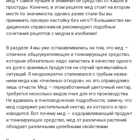
мед = самое лучшее и знаменитое средство от кашля и
простуды. Конечно, в этом рецепте мед стоит на втором
месте по значимости, однако разве стали бы вы
принимать луковую настойку без него?! Большинство ме­
дицинских справочников рекомендуют подобные
сочетания рецептов с медом в изобилии!
В разделе 4 мы уже останавливались на том, что мед —
отличное общеукрепляющее и тонизирующее средство,
которым обязательно надо запастись в качестве одного
из долго хранимых продуктов на случай чрезвычайных
ситуаций. Я неоднократно сталкивался с грубым назва­
нием меда как «пчелиных отходов», но это справедливо
лишь отчасти. Мед — переработанный цветочный нектар,
требуется несколько видов пчел для его производства.
Не вдаваясь в пчеловодческие подробнос­ти, замечу, что
мед содержит растительный нектар, из которого и про­
изводится. Вот почему мед — оздоравливающий продукт
и тонизиру­ющее средство, мед от различных растений
обладает различными це­лебными свойствами.