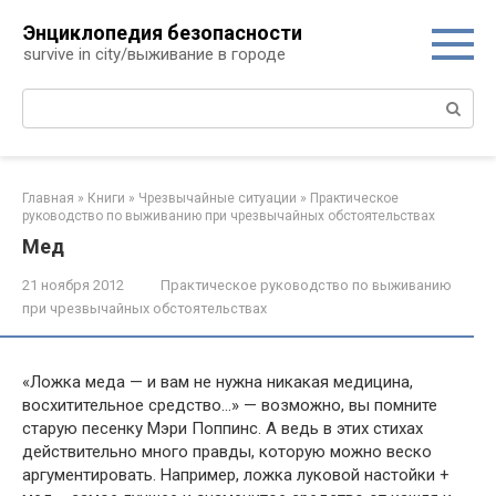
Перейти
Энциклопедия безопасности
к
survive in city/выживание в городе
контенту
Поиск:
Главная
»
Книги
»
Чрезвычайные ситуации
»
Практическое
руководство по выживанию при чрезвычайных обстоятельствах
Мед
21 ноября 2012
Практическое руководство по выживанию
при чрезвычайных обстоятельствах
«Ложка меда — и вам не нужна никакая медицина,
восхитительное средство…» — возможно, вы помните
старую песенку Мэри Поппинс. А ведь в этих стихах
действительно много правды, которую можно веско
аргументировать. Например, ложка луковой настойки +