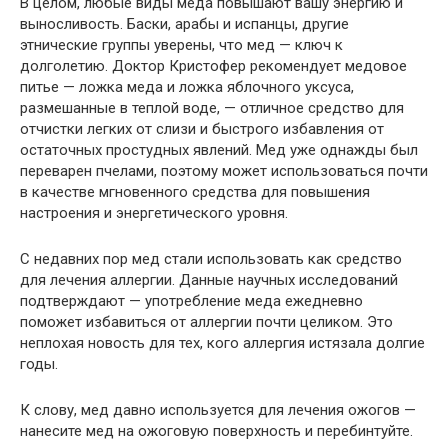
В целом, любые виды меда повышают вашу энергию и
выносливость. Баски, арабы и испанцы, другие
этнические группы уверены, что мед — ключ к
долголетию. Доктор Кристофер рекомендует медовое
питье — ложка меда и ложка яблочного уксуса,
размешанные в теплой воде, — отличное средство для
отчистки легких от слизи и быстрого избавления от
остаточных простудных явлений. Мед уже однажды был
переварен пчелами, поэтому может использоваться почти
в качестве мгновенного средства для повышения
настроения и энергетического уровня.
С недавних пор мед стали использовать как средство
для лечения аллергии. Данные научных исследований
подтверждают — употребле­ние меда ежедневно
поможет избавиться от аллергии почти целиком. Это
неплохая новость для тех, кого аллергия истязала долгие
годы.
К слову, мед давно используется для лечения ожогов —
нанесите мед на ожоговую поверхность и перебинтуйте.