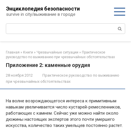
Перейти
Энциклопедия безопасности
к
survive in city/выживание в городе
контенту
Поиск:
Главная
»
Книги
»
Чрезвычайные ситуации
»
Практическое
руководство по выживанию при чрезвычайных обстоятельствах
Приложение 2: каменные орудия
28 ноября 2012
Практическое руководство по выживанию
при чрезвычайных обстоятельствах
На волне возрождающегося интереса к примитивным
навыкам уве­личивается число кустарей-ремесленников,
работающих с камнем. Сейчас уже можно найти около
дюжины настоящих экспертов этого почти умершего
искусства, количество таких умельцев постоянно растет.