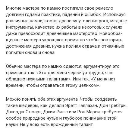
Многие мастера по камню постигали свое ремесло
долгими годами практики, падений и ошибок. Используя
различные камни, кости, дре­весину, оленьи рога, медные
инструменты, качество их работы в неко­торых случаях
даже превосходит древнейшее мастерство. Новообра­
щенные мастера укрощают время, но чтобы повторить
достижения древних, нужна полная отдача и отчаянные
попытки снова и снова.
Обычно мастера по камню сдаются, аргументируя это
примерно так: «Это для меня чересчур трудно, я не
обладаю нужными талантами». Или так: «У меня нет
времени, чтобы отдаваться этому целиком».
Можно понять оба этих аргумента. Чтобы создавать
такие шедевры, как делали Эретт Галлахан, Дон Гребтри,
Джордж Стюарт, Джим Риггс или Рон Марси, требуется
особое природное чутье и глубокое понима­ние этой
науки. Не у всех есть врожденный талант.