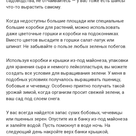
садоводства, не отчаивайтесь — у вас тоже есть шансы
что-то вырастить самому.
Когда недоступны большие площади или специальные
большие ко­робки для растений, можно использовать
даже цветочные горшки и коробки на подоконниках.
Вместо цветов высадите в горшки салат-латук или
шпинат. Не забывайте о пользе любых зеленых побегов.
Используя коробки и крышки из-под майонеза, упаковки
для хра­нения сыра и немного лейкопластыря, вы можете
создать все условия для выращивания зелени. У меня в
подобных условиях получалось выращивать пшеницу,
бобовые и чечевицу. Особенно приятно полу­чать такой
урожай зимой, когда организм просит свежей зелени, а
ваш сад под слоем снега.
У вас всегда найдется запас сухих бобовых, чечевицы
или пшенных зерен. Опустите их в банку из-под майонеза
и залейте водой. Пусть помокнут в воде ночь. На
следующий день накройте верх банки крыш­кой,