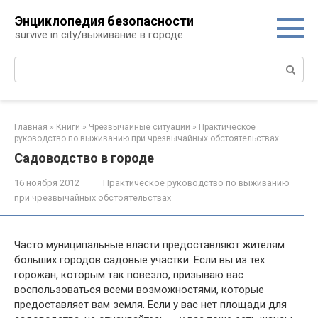
Перейти
Энциклопедия безопасности
к
survive in city/выживание в городе
контенту
Поиск:
Главная
»
Книги
»
Чрезвычайные ситуации
»
Практическое
руководство по выживанию при чрезвычайных обстоятельствах
Садоводство в городе
16 ноября 2012
Практическое руководство по выживанию
при чрезвычайных обстоятельствах
Часто муниципальные власти предоставляют жителям
больших городов садовые участки. Если вы из тех
горожан, которым так по­везло, призываю вас
воспользоваться всеми возможностями, кото­рые
предоставляет вам земля. Если у вас нет площади для