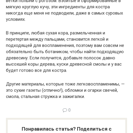
ветки полыни с рогозом. Взбитые и сформированные в
мягкую круглую кучу, эти ингредиенты для костра
никогда еще меня не под­водили, даже в самых суровых
условиях.
В принципе, любая сухая кора, размельченная и
перетертая между пальцами, становится легкой и
подходящей для воспламенения, поэто­му вам совсем не
обязательно быть ботаником, чтобы найти подходя­щую
древесину. Если получится, добавьте полосок давно
высохшей коры дерева, куски древесной смолы и у вас
будет готово все для костра.
Другие материалы, которые тоже легковоспламенимы, —
это сухие газеты (отлично!), обломки и огарки свечей,
смола, стальная стружка и зажигалки.
0
Понравилась статья? Поделиться с