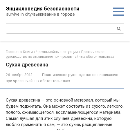
Перейти
Энциклопедия безопасности
к
survive in city/выживание в городе
контенту
Поиск:
Главная
»
Книги
»
Чрезвычайные ситуации
»
Практическое
руководство по выживанию при чрезвычайных обстоятельствах
Сухая древесина
26 ноября 2012
Практическое руководство по выживанию
при чрезвычайных обстоятельствах
Сухая древесина — это основной материал, который мы
будем под­жигать. Она может состоять из сухого, легкого,
полого, сжимающего­ся, воспламеняющегося материала.
Самая лучшая для этих случаев древесина, которую
люблю применять я сам, — это сухие, расщеплен­ные