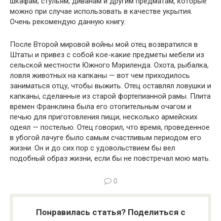
шкафам, стульям, диванам и другим предматам, которые
можно при случае ис­пользовать в качестве укрытия.
Очень рекомендую данную книгу.
После Второй мировой войны мой отец возвратился в
Штаты и привез с собой кое-какие предметы мебели из
сельской местности Южного Мэриленда. Охота, рыбалка,
ловля животных на капканы — вот чем приходилось
заниматься отцу, чтобы выжить. Отец оставлял ловушки и
капканы, сделанные из старой фортепианной рамы. Плита
времен Франклина была его отопительным очагом и
печью для приго­товления пищи, несколько армейских
одеял — постелью. Отец гово­рил, что время, проведенное
в убогой лачуге было самым счастливым периодом его
жизни. Он и до сих пор с удовольствием бы вел
подобный образ жизни, если бы не повстречал мою мать.
0
Понравилась статья? Поделиться с