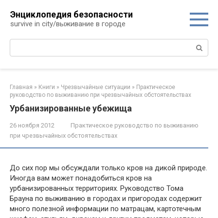
Перейти
Энциклопедия безопасности
к
survive in city/выживание в городе
контенту
Поиск:
Главная
»
Книги
»
Чрезвычайные ситуации
»
Практическое
руководство по выживанию при чрезвычайных обстоятельствах
Урбанизированные убежища
26 ноября 2012
Практическое руководство по выживанию
при чрезвычайных обстоятельствах
До сих пор мы обсуждали только кров на дикой природе.
Иногда вам может понадобиться кров на
урбанизированных территориях. Ру­ководство Тома
Брауна по выживанию в городах и пригородах содер­жит
много полезной информации по матрацам, картотечным