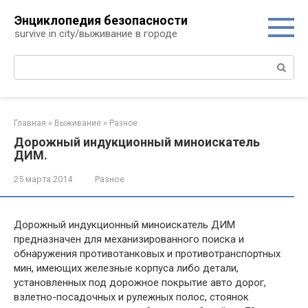
Перейти
Энциклопедия безопасности
к
survive in city/выживание в городе
контенту
Поиск:
Главная
»
Выживание
»
Разное
Дорожный индукционный миноискатель
ДИМ.
25 марта 2014
Разное
Дорожный индукционный миноискатель ДИМ
предназначен для механизированного поиска и
обнаружения противотанковых и противотранспортных
мин, имеющих железные корпуса либо детали,
установленных под дорожное покрытие авто дорог,
взлетно-посадочных и рулежных полос, стоянок