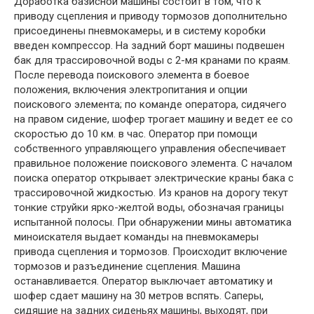
Доработка базисной машины состоит в том, что к
приводу сцепления и приводу тормозов дополнительно
присоединены пневмокамеры, и в систему коробки
введен компрессор. На задний борт машины подвешен
бак для трассировочной воды с 2-мя кранами по краям.
После перевода поискового элемента в боевое
положения, включения электропитания и опции
поискового элемента; по команде оператора, сидячего
на правом сидение, шофер трогает машину и ведет ее со
скоростью до 10 км. в час. Оператор при помощи
собственного управляющего управления обеспечивает
правильное положение поискового элемента. С началом
поиска оператор открывает электрические краны бака с
трассировочной жидкостью. Из кранов на дорогу текут
тонкие струйки ярко-желтой воды, обозначая границы
испытанной полосы. При обнаружении мины автоматика
миноискателя выдает команды на пневмокамеры
привода сцепления и тормозов. Происходит включение
тормозов и разъединение сцепления. Машина
останавливается. Оператор выключает автоматику и
шофер сдает машину на 30 метров вспять. Саперы,
сидящие на задних сиденьях машины, выходят, при