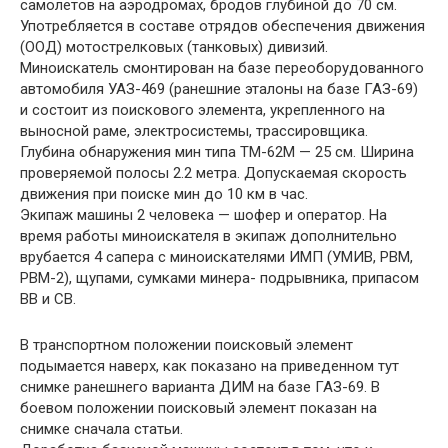
самолетов на аэродромах, бродов глубиной до 70 см.
Употребляется в составе отрядов обеспечения движения
(ООД) мотострелковых (танковых) дивизий.
Миноискатель смонтирован на базе переоборудованного
автомобиля УАЗ-469 (ранешние эталоны на базе ГАЗ-69)
и состоит из поискового элемента, укрепленного на
выносной раме, электросистемы, трассировщика.
Глубина обнаружения мин типа ТМ-62М — 25 см. Ширина
проверяемой полосы 2.2 метра. Допускаемая скорость
движения при поиске мин до 10 км в час.
Экипаж машины 2 человека — шофер и оператор. На
время работы миноискателя в экипаж дополнительно
врубается 4 сапера с миноискателями ИМП (УМИВ, РВМ,
РВМ-2), щупами, сумками минера- подрывника, припасом
ВВ и СВ.
В транспортном положении поисковый элемент
подымается наверх, как показано на приведенном тут
снимке ранешнего варианта ДИМ на базе ГАЗ-69. В
боевом положении поисковый элемент показан на
снимке сначала статьи.