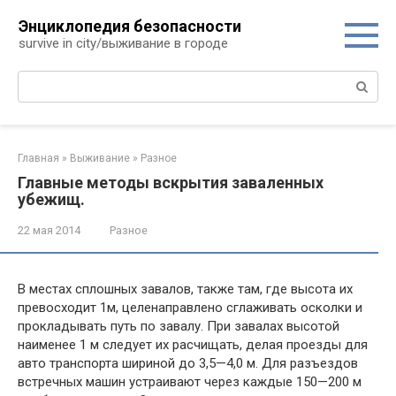
Перейти
Энциклопедия безопасности
к
survive in city/выживание в городе
контенту
Поиск:
Главная
»
Выживание
»
Разное
Главные методы вскрытия заваленных
убежищ.
22 мая 2014
Разное
В местах сплошных завалов, также там, где высота их
превосходит 1м, целенаправлено сглаживать осколки и
прокладывать путь по завалу. При завалах высотой
наименее 1 м следует их расчищать, делая проезды для
авто транспорта шириной до 3,5—4,0 м. Для разъездов
встречных машин устраивают через каждые 150—200 м