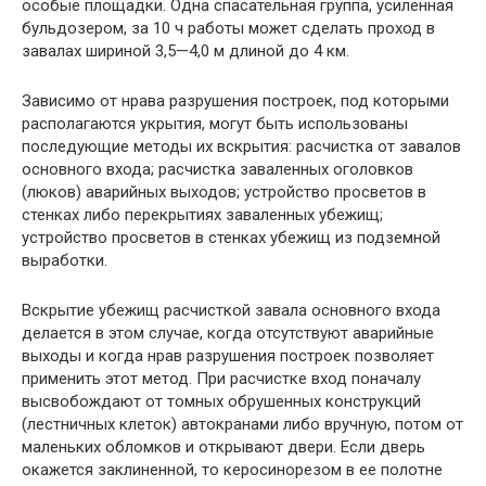
особые площадки. Одна спасательная группа, усиленная
бульдозером, за 10 ч работы может сделать проход в
завалах шириной 3,5—4,0 м длиной до 4 км.
Зависимо от нрава разрушения построек, под которыми
располагаются укрытия, могут быть использованы
последующие методы их вскрытия: расчистка от завалов
основного входа; расчистка заваленных оголовков
(люков) аварийных выходов; устройство просветов в
стенках либо перекрытиях заваленных убежищ;
устройство просветов в стенках убежищ из подземной
выработки.
Вскрытие убежищ расчисткой завала основного входа
делается в этом случае, когда отсутствуют аварийные
выходы и когда нрав разрушения построек позволяет
применить этот метод. При расчистке вход поначалу
высвобождают от томных обрушенных конструкций
(лестничных клеток) автокранами либо вручную, потом от
маленьких обломков и открывают двери. Если дверь
окажется заклиненной, то керосинорезом в ее полотне