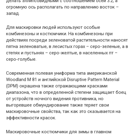
делать эллипсовидными с соотношением осей 3:2, а
огромную ось располагать по направлению восток –
запад.
Для маскировки людей используют особые
комбинезоны и костюмчики. На комбинезоны при
действиях посреди зеленоватой растительности наносят
пятна зеленоватые, в лесистых горах – серо-зеленые, а в
степях и пустынях – серо-желтые, в населенных пт –
серо-голубые.
Современная полевая униформа типа американской
Woodland М 81 и английской Disruptive Pattern Маterial
(DРМ) окрашена также отражающими красками
диапазона, что в определенной степени защищает боец
от устройств ночного видения противника, но
выгоревшее обмундирование также теряет свои
маскировочные свойства, так как это сказывается на
эффективности красок.
Маскировочные костюмчики для зимы в главном