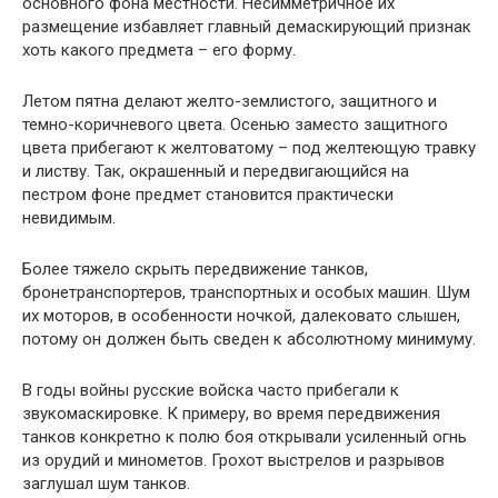
основного фона местности. Несимметричное их
размещение избавляет главный демаскирующий признак
хоть какого предмета – его форму.
Летом пятна делают желто-землистого, защитного и
темно-коричневого цвета. Осенью заместо защитного
цвета прибегают к желтоватому – под желтеющую травку
и листву. Так, окрашенный и передвигающийся на
пестром фоне предмет становится практически
невидимым.
Более тяжело скрыть передвижение танков,
бронетранспортеров, транспортных и особых машин. Шум
их моторов, в особенности ночкой, далековато слышен,
потому он должен быть сведен к абсолютному минимуму.
В годы войны русские войска часто прибегали к
звукомаскировке. К примеру, во время передвижения
танков конкретно к полю боя открывали усиленный огнь
из орудий и минометов. Грохот выстрелов и разрывов
заглушал шум танков.