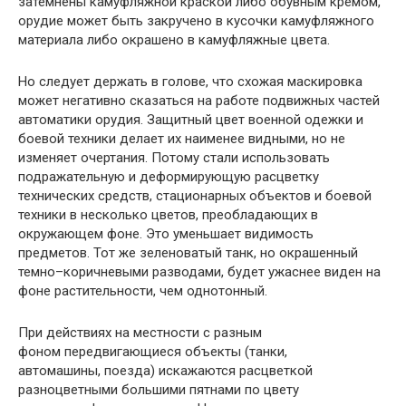
затемнены камуфляжной краской либо обувным кремом,
орудие может быть закручено в кусочки камуфляжного
материала либо окрашено в камуфляжные цвета.
Но следует держать в голове, что схожая маскировка
может негативно сказаться на работе подвижных частей
автоматики орудия. Защитный цвет военной одежки и
боевой техники делает их наименее видными, но не
изменяет очертания. Потому стали использовать
подражательную и деформирующую расцветку
технических средств, стационарных объектов и боевой
техники в несколько цветов, преобладающих в
окружающем фоне. Это уменьшает видимость
предметов. Тот же зеленоватый танк, но окрашенный
темно–коричневыми разводами, будет ужаснее виден на
фоне растительности, чем однотонный.
При действиях на местности с разным
фоном передвигающиеся объекты (танки,
автомашины, поезда) искажаются расцветкой
разноцветными большими пятнами по цвету