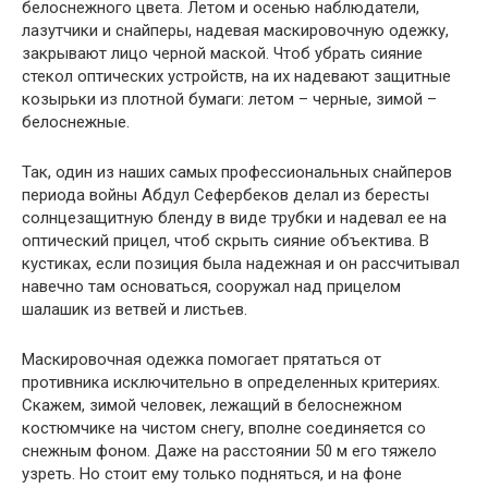
белоснежного цвета. Летом и осенью наблюдатели,
лазутчики и снайперы, надевая маскировочную одежку,
закрывают лицо черной маской. Чтоб убрать сияние
стекол оптических устройств, на их надевают защитные
козырьки из плотной бумаги: летом – черные, зимой –
белоснежные.
Так, один из наших самых профессиональных снайперов
периода войны Абдул Сефербеков делал из бересты
солнцезащитную бленду в виде трубки и надевал ее на
оптический прицел, чтоб скрыть сияние объектива. В
кустиках, если позиция была надежная и он рассчитывал
навечно там основаться, сооружал над прицелом
шалашик из ветвей и листьев.
Маскировочная одежка помогает прятаться от
противника исключительно в определенных критериях.
Скажем, зимой человек, лежащий в белоснежном
костюмчике на чистом снегу, вполне соединяется со
снежным фоном. Даже на расстоянии 50 м его тяжело
узреть. Но стоит ему только подняться, и на фоне