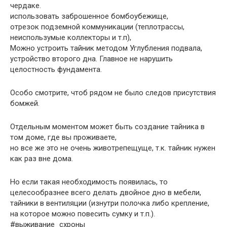
чердаке.
использовать заброшенное бомбоубежище,
отрезок подземной коммуникации (теплотрассы,
неиспользумые коллекторы и т.п),
Можно устроить тайник методом Углубления подвала,
устройство второго дна. Главное не нарушить
целостность фундамента.
Особо смотрите, чтоб рядом не было следов присутствия
бомжей.
Отдельным моментом может быть создание тайника в
том доме, где вы проживаете,
но все же это не очень животрепещуще, т.к. тайник нужен
как раз вне дома.
Но если такая необходимость появилась, то
целесообразнее всего делать двойное дно в мебели,
тайники в вентиляции (изнутри полочка либо крепление,
на которое можно повесить сумку и т.п.).
#выживание_схроны