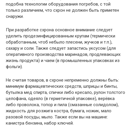
подобна технологии оборудования погребов, с той
только различием, что схрон не должен быть приметен
снаружи.
При разработке схрона основное внимание следует
уделить продезинфицированным крупам (термически
обработанным, чтоб небыло плесени, жучков и т.п.),
сахару и соли. Также следует запастись уксусом (для
оперативного производства маринадов, продлевающих
жизнь продукта) и чаем (в промышленных упаковках из
фольги).
Не считая товаров, в схроне непременно должны быть:
минимум фармацевтических средств, шприцы и бинты,
бутылка мед спирта, спички либо кресало, рулон толстого
целофана, одеяло (в герметичной упаковке), верёвка
либо проволока, топор и пила (смазанные солидолом),
жидкость для розжига костра, бумага, ножик, мало
разовой посуды, мыло. Также если вы на машине:
канистра бензина, набор ключей.