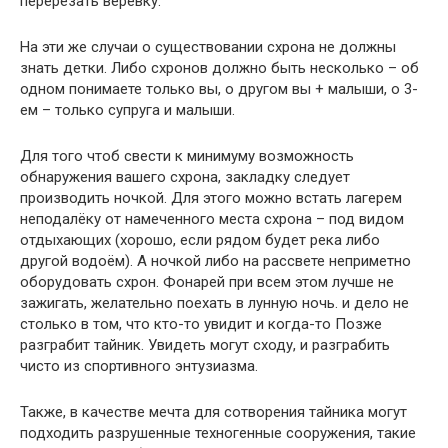
перерезать верёвку.
На эти же случаи о существовании схрона не должны
знать детки. Либо схронов должно быть несколько – об
одном понимаете только вы, о другом вы + малыши, о 3-
ем – только супруга и малыши.
Для того чтоб свести к минимуму возможность
обнаружения вашего схрона, закладку следует
производить ночкой. Для этого можно встать лагерем
неподалёку от намеченного места схрона – под видом
отдыхающих (хорошо, если рядом будет река либо
другой водоём). А ночкой либо на рассвете неприметно
оборудовать схрон. Фонарей при всем этом лучше не
зажигать, желательно поехать в лунную ночь. и дело не
столько в том, что кто-то увидит и когда-то Позже
разграбит тайник. Увидеть могут сходу, и разграбить
чисто из спортивного энтузиазма.
Также, в качестве мечта для сотворения тайника могут
подходить разрушенные техногенные сооружения, такие