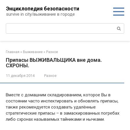
Перейти
Энциклопедия безопасности
к
survive in city/выживание в городе
контенту
Поиск:
Главная
»
Выживание
»
Разное
Припасы ВЫЖИВАЛЬЩИКА вне дома.
СХРОНЫ.
11 декабря 2014
Разное
Вместе с домашним складированием, которое Вы в
состоянии часто инспектировать и обновлять припасы,
также рекомендуется создавать удалённые
стратегические припасы – в замаскированных погребах
либо схронах называемых тайниками и нычками.