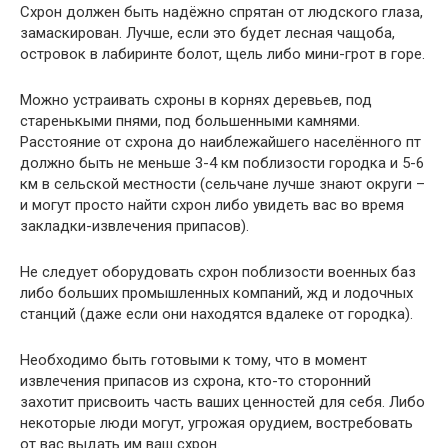
Схрон должен быть надёжно спрятан от людского глаза,
замаскирован. Лучше, если это будет лесная чащоба,
островок в лабиринте болот, щель либо мини-грот в горе.
Можно устраивать схроны в корнях деревьев, под
старенькыми пнями, под большенными камнями.
Расстояние от схрона до наиблежайшего населённого пт
должно быть не меньше 3-4 км поблизости городка и 5-6
км в сельской местности (сельчане лучше знают округи –
и могут просто найти схрон либо увидеть вас во время
закладки-извлечения припасов).
Не следует оборудовать схрон поблизости военных баз
либо больших промышленных компаний, жд и лодочных
станций (даже если они находятся вдалеке от городка).
Необходимо быть готовыми к тому, что в момент
извлечения припасов из схрона, кто-то сторонний
захотит присвоить часть ваших ценностей для себя. Либо
некоторые люди могут, угрожая орудием, востребовать
от вас выдать им ваш схрон.