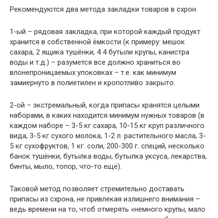
Рекомендуются два метода закладки товаров в схрон.
1-ый – рядовая закладка, при которой каждый продукт
хранится в собственной ёмкости (к примеру: мешок
сахара, 2 ящика тушёнки, 4 4 бутыли крупы, канистра
воды и т.д.) – разумется все должно храниться во
влонепроницаемых упоковках – т.е. как минимум
замиернуто в полиетилен и кропотливо закрыто.
2-ой – экстремальный, когда припасы хранятся целыми
наборами, в каких находится минимум нужных товаров (в
каждом наборе – 3-5 кг сахара, 10-15 кг круп различного
вида, 3-5 кг сухого молока, 1-2 л. растительного масла, 3-
5 кг сухофруктов, 1 кг. соли, 200-300 г. специй, несколько
банок тушёнки, бутылка воды, бутылка уксуса, лекарства,
бинты, мыло, топор, что-то ещё).
Таковой метод позволяет стремительно доставать
припасы из схрона, не привлекая излишнего внимания –
ведь времени на то, чтоб отмерять «немного крупы, мало