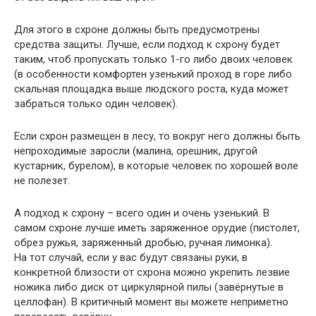
Для этого в схроне должны быть предусмотрены
средства защиты. Лучше, если подход к схрону будет
таким, чтоб пропускать только 1-го либо двоих человек
(в особенности комфортен узенький проход в горе либо
скальная площадка выше людского роста, куда может
забраться только один человек).
Если схрон размещен в лесу, то вокруг него должны быть
непроходимые заросли (малина, орешник, другой
кустарник, бурелом), в которые человек по хорошей воле
не полезет.
А подход к схрону – всего один и очень узенький. В
самом схроне лучше иметь заряженное орудие (пистолет,
обрез ружья, заряженный дробью, ручная лимонка).
На тот случай, если у вас будут связаны руки, в
конкретной близости от схрона можно укрепить лезвие
ножика либо диск от циркулярной пилы (завёрнутые в
целлофан). В критичный момент вы можете неприметно