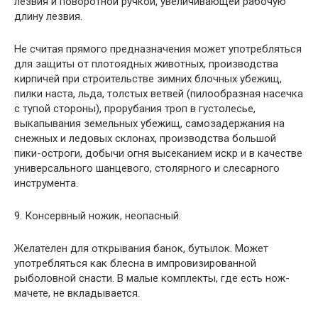
лезвия и поворотной ручкой, увеличивающей рабочую
длину лезвия.
Не считая прямого предназначения может употребляться
для защиты от плотоядных животных, производства
кирпичей при строительстве зимних блочных убежищ,
пилки наста, льда, толстых ветвей (пилообразная насечка
с тупой стороны), прорубания троп в густолесье,
выкапывания земельных убежищ, самозадержания на
снежных и ледовых склонах, производства большой
пики-остроги, добычи огня высеканием искр и в качестве
универсального шанцевого, столярного и слесарного
инструмента.
9. Консервный ножик, неопасный.
Желателен для открывания банок, бутылок. Может
употребляться как блесна в импровизированной
рыболовной снасти. В малые комплекты, где есть нож-
мачете, не вкладывается.