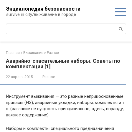
Перейти
Энциклопедия безопасности
к
survive in city/выживание в городе
контенту
Поиск:
Главная
»
Выживание
»
Разное
Аварийно-спасательные наборы. Советы по
комплектации [1]
22 апреля 2015
Разное
Инструмент выживания — это разные неприкосновенные
припасы (НЗ), аварийные укладки, наборы, комплекты и т.
п. (заглавие не сущность принципиально, здесь, вправду,
важнее содержание).
Наборы и комплекты специального предназначения