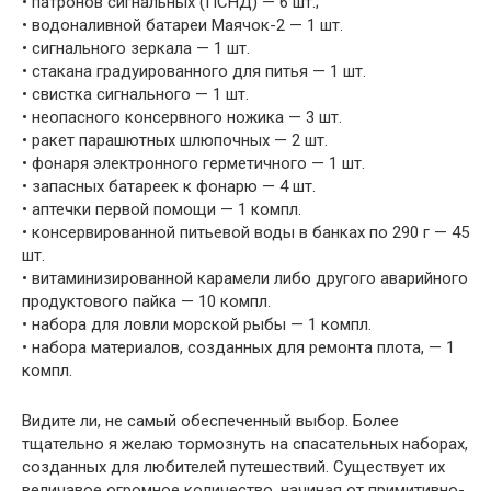
• патронов сигнальных (ПСНД) — 6 шт.;
• водоналивной батареи Маячок-2 — 1 шт.
• сигнального зеркала — 1 шт.
• стакана градуированного для питья — 1 шт.
• свистка сигнального — 1 шт.
• неопасного консервного ножика — 3 шт.
• ракет парашютных шлюпочных — 2 шт.
• фонаря электронного герметичного — 1 шт.
• запасных батареек к фонарю — 4 шт.
• аптечки первой помощи — 1 компл.
• консервированной питьевой воды в банках по 290 г — 45
шт.
• витаминизированной карамели либо другого аварийного
продуктового пайка — 10 компл.
• набора для ловли морской рыбы — 1 компл.
• набора материалов, созданных для ремонта плота, — 1
компл.
Видите ли, не самый обеспеченный выбор. Более
тщательно я желаю тормознуть на спасательных наборах,
созданных для любителей путешествий. Существует их
величавое огромное количество, начиная от примитивно-