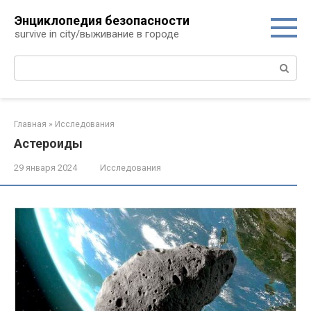
Перейти
Энциклопедия безопасности
к
survive in city/выживание в городе
контенту
Поиск:
Главная
»
Исследования
Астероиды
29 января 2024
Исследования