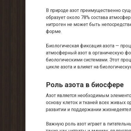
В природе азот преимущественно сущ
образует около 78% состава атмосферы
нитроген не может быть непосредств
форме.
Биологическая фиксация азота — проц
атмосферный азот в органическую фо
биологическими системами. Этот про
цикле азота и влияет на биологическ
Роль азота в биосфере
Азот является необходимым элементо
основу клеток и тканей всех живых о
развитии и поддержании жизнедеятел
Важную роль азот играет в питательн
такие как нитраты и аммиак, являютс