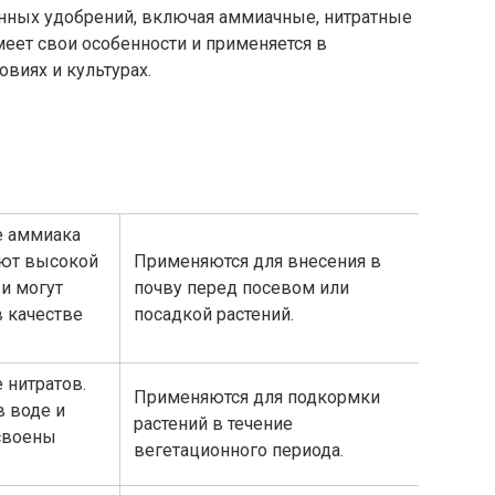
нных удобрений, включая аммиачные, нитратные
еет свои особенности и применяется в
виях и культурах.
е аммиака
ают высокой
Применяются для внесения в
и могут
почву перед посевом или
 качестве
посадкой растений.
 нитратов.
Применяются для подкормки
в воде и
растений в течение
своены
вегетационного периода.