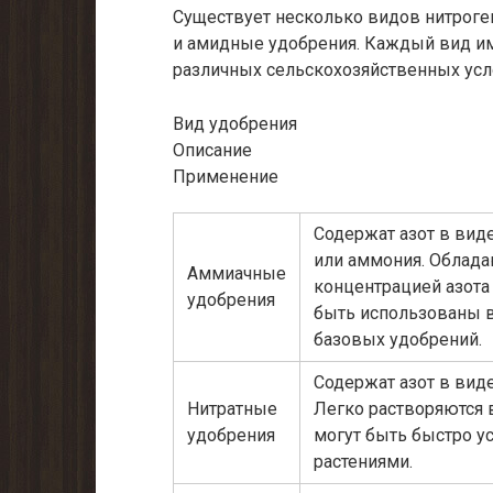
Существует несколько видов нитроге
и амидные удобрения. Каждый вид им
различных сельскохозяйственных усло
Вид удобрения
Описание
Применение
Содержат азот в вид
или аммония. Облад
Аммиачные
концентрацией азота 
удобрения
быть использованы в
базовых удобрений.
Содержат азот в виде
Нитратные
Легко растворяются 
удобрения
могут быть быстро у
растениями.