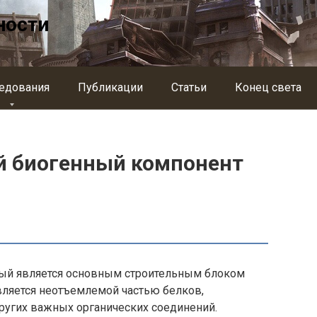
ности
едования
Публикации
Статьи
Конец света
й биогенный компонент
орый является основным строительным блоком
вляется неотъемлемой частью белков,
ругих важных органических соединений.