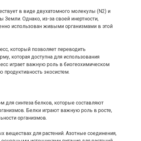
ествует в виде двухатомного молекулы (N2) и
 Земли. Однако, из-за своей инертности,
енно использован живыми организмами в этой
есс, который позволяет переводить
рму, которая доступна для использования
цесс играет важную роль в биогеохимическом
ую продуктивность экосистем.
м для синтеза белков, которые составляют
рганизмов. Белки играют важную роль в росте,
ьности организмов.
ых веществах для растений. Азотные соединения,
я основными источниками питания для растений.