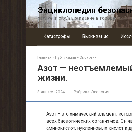
Перейти
Энциклопедия безопас
к
контенту
survive in city/выживание в городе
Катастрофы
Выживание
Иссл
Главная
»
Публикации
»
Экология
Азот — неотъемлемы
жизни.
8 января 2024
Рубрика:
Экология
Азот – это химический элемент, кот
всех биологических организмов. Он я
аминокислот, нуклеиновых кислот и д