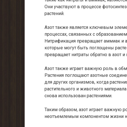
Они участвуют в процессе фотосинтез
растений.
Азот также является ключевым элем
процессах, связанных с образованием
Нитрификация превращает аммиак и а
которые могут быть поглощены растен
превращает нитраты обратно в азот и
Азот также играет важную роль в об
Растения поглощают азотные соединен
для других организмов, когда расте
растительного и животного материала
снова использован растениями.
Таким образом, азот играет важную р
неотъемлемым компонентом жизни н