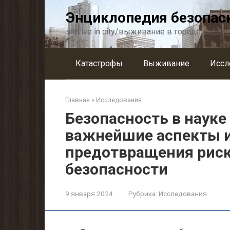
Перейти
Энциклопедия безопас
к
контенту
survive in city/выживание в городе
Катастрофы
Выживание
Иссл
Главная
»
Исследования
Безопасность в науке
важнейшие аспекты и
предотвращения риск
безопасности
9 января 2024
Рубрика:
Исследования