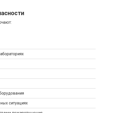
пасности
ючают:
лабораториях
борудования
йных ситуациях
твами пожаротушения