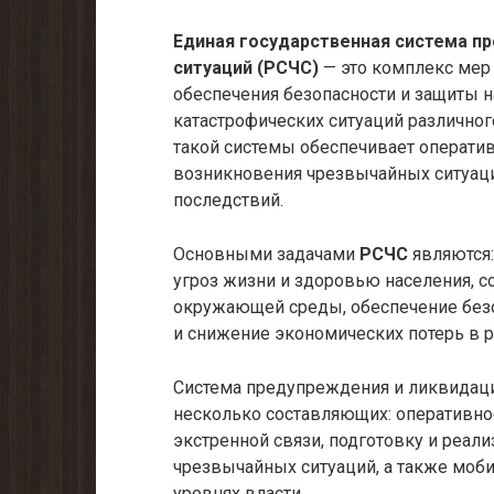
Единая государственная система п
ситуаций (РСЧС)
— это комплекс мер 
обеспечения безопасности и защиты н
катастрофических ситуаций различног
такой системы обеспечивает операти
возникновения чрезвычайных ситуац
последствий.
Основными задачами
РСЧС
являются
угроз жизни и здоровью населения, с
окружающей среды, обеспечение без
и снижение экономических потерь в р
Система предупреждения и ликвидаци
несколько составляющих: оперативно
экстренной связи, подготовку и реа
чрезвычайных ситуаций, а также моб
уровнях власти.