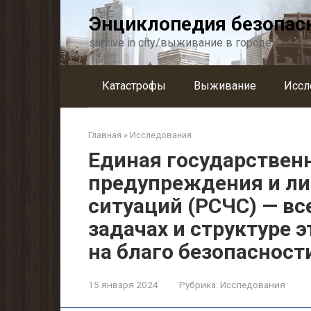
Перейти
Энциклопедия безопас
к
контенту
survive in city/выживание в городе
Катастрофы
Выживание
Иссл
Главная
»
Исследования
Единая государствен
предупреждения и л
ситуаций (РСЧС) — вс
задачах и структуре
на благо безопасност
15 января 2024
Рубрика:
Исследования