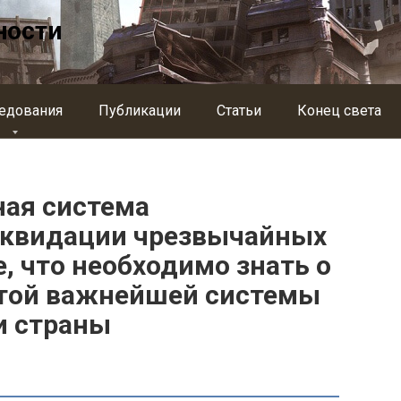
ности
едования
Публикации
Статьи
Конец света
ная система
иквидации чрезвычайных
е, что необходимо знать о
 этой важнейшей системы
и страны