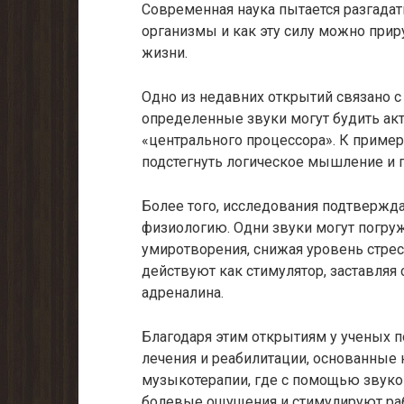
Современная наука пытается разгада
организмы и как эту силу можно при
жизни.
Одно из недавних открытий связано с
определенные звуки могут будить ак
«центрального процессора». К приме
подстегнуть логическое мышление и 
Более того, исследования подтвержда
физиологию. Одни звуки могут погруж
умиротворения, снижая уровень стресс
действуют как стимулятор, заставляя
адреналина.
Благодаря этим открытиям у ученых 
лечения и реабилитации, основанные 
музыкотерапии, где с помощью звуко
болевые ощущения и стимулируют раб