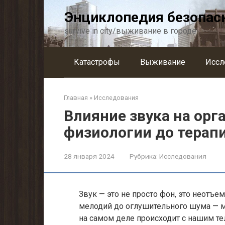
Перейти
Энциклопедия безопас
к
контенту
survive in city/выживание в городе
Катастрофы
Выживание
Иссл
Главная
»
Исследования
Влияние звука на орг
физиологии до терап
28 января 2024
Рубрика:
Исследования
Звук — это не просто фон, это неотъ
мелодий до оглушительного шума — м
на самом деле происходит с нашим т