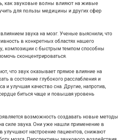
ть, как звуковые волны влияют на живые
ручить для пользы медицины и других сфер
 влиянием звука на мозг. Ученые выяснили, что
тивность в конкретных областях нашего
ру, композиции с быстрым темпом способны
помочь сконцентрироваться.
ют, что звук оказывает прямое влияние на
ать в состояние глубокого расслабления и
а и улучшая качество сна. Другие, напротив,
 сердце биться чаще и повышая уровень
появляется возможность создавать новые методы
на силе звука. Они уже нашли применение в
в улучшают настроение пациентов, снижают
оту мозга. Перспективы звукового воздействия