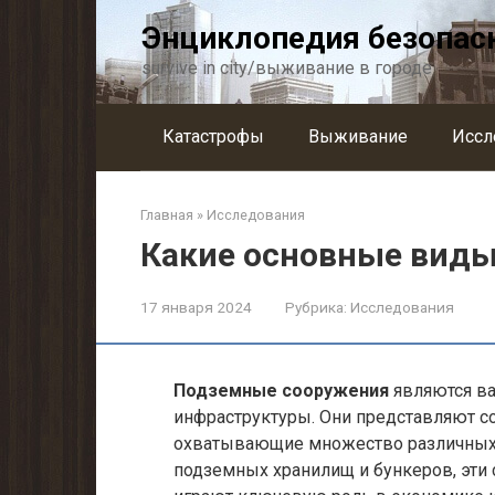
Перейти
Энциклопедия безопас
к
контенту
survive in city/выживание в городе
Катастрофы
Выживание
Иссл
Главная
»
Исследования
Какие основные виды
17 января 2024
Рубрика:
Исследования
Подземные сооружения
являются в
инфраструктуры. Они представляют со
охватывающие множество различных 
подземных хранилищ и бункеров, эти