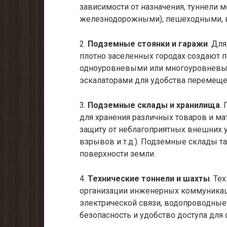
зависимости от назначения, туннели
железнодорожными), пешеходными, в
2.
Подземные стоянки и гаражи
. Дл
плотно заселенных городах создают п
одноуровневыми или многоуровневы
эскалаторами для удобства перемеще
3.
Подземные склады и хранилища
.
для хранения различных товаров и ма
защиту от неблагоприятных внешних 
взрывов и т.д.). Подземные склады т
поверхности земли.
4.
Технические тоннели и шахты
. Те
организации инженерных коммуникаци
электрической связи, водопроводные
безопасность и удобство доступа для