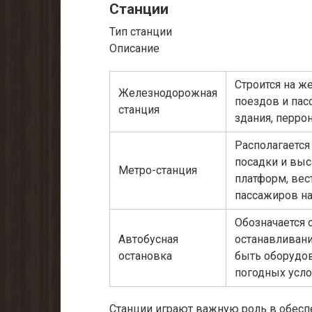
Станции
Тип станции
Описание
Строится на ж
Железнодорожная
поездов и пас
станция
здания, перро
Располагается
посадки и выс
Метро-станция
платформ, ве
пассажиров на
Обозначается 
Автобусная
останавливани
остановка
быть оборудов
погодных усло
Станции играют важную роль в обесп