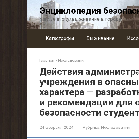
Перейти
Энциклопедия безопас
к
контенту
survive in city/выживание в городе
Катастрофы
Выживание
Иссл
Главная
»
Исследования
Действия администра
учреждения в опасны
характера — разрабо
и рекомендации для 
безопасности студен
24 февраля 2024
Рубрика:
Исследования