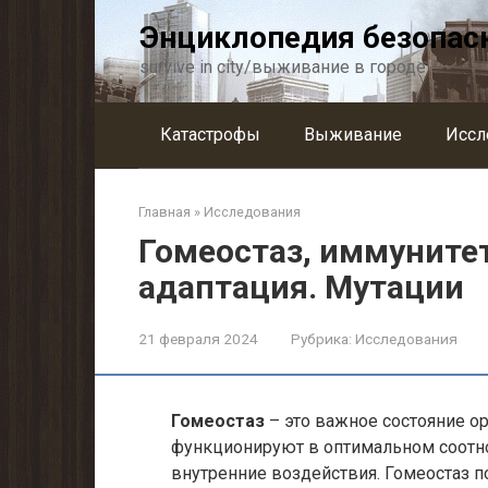
Перейти
Энциклопедия безопас
к
контенту
survive in city/выживание в городе
Катастрофы
Выживание
Иссл
Главная
»
Исследования
Гомеостаз, иммунитет
адаптация. Мутации
21 февраля 2024
Рубрика:
Исследования
Гомеостаз
– это важное состояние о
функционируют в оптимальном соотно
внутренние воздействия. Гомеостаз 