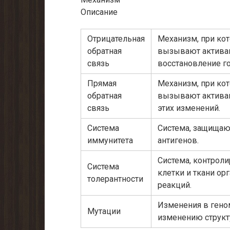
Описание
Отрицательная
Механизм, при ко
обратная
вызывают активац
связь
восстановление го
Прямая
Механизм, при ко
обратная
вызывают активац
связь
этих изменений.
Система
Система, защищаю
иммунитета
антигенов.
Система, контрол
Система
клетки и ткани о
толерантности
реакций.
Изменения в гено
Мутации
изменению структ