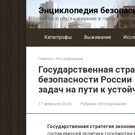
Перейти
Энциклопедия безопас
к
контенту
survive in city/выживание в городе
Катастрофы
Выживание
Иссл
Главная
»
Исследования
Государственная стр
безопасности России 
задач на пути к усто
17 февраля 2024
Рубрика:
Исследования
Государственная стратегия эконом
составляющей политики государства в