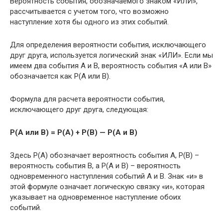
Вероятность события, обозначаемого знаком «ИЛИ»,
рассчитывается с учетом того, что возможно
наступление хотя бы одного из этих событий.
Для определения вероятности события, исключающего
друг друга, используется логический знак «ИЛИ». Если мы
имеем два события А и В, вероятность события «А или В»
обозначается как P(А или В).
Формула для расчета вероятности события,
исключающего друг друга, следующая:
P(А или В) = P(А) + P(В) — P(А и В)
Здесь P(А) обозначает вероятность события А, P(В) –
вероятность события В, а P(А и В) – вероятность
одновременного наступления событий А и В. Знак «и» в
этой формуле означает логическую связку «и», которая
указывает на одновременное наступление обоих
событий.