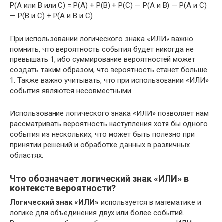
P(A или B или C) = P(A) + P(B) + P(C) — P(A и B) — P(A и C)
— P(B и C) + P(A и B и C)
При использовании логического знака «ИЛИ» важно
помнить, что вероятность события будет никогда не
превышать 1, ибо суммирование вероятностей может
создать таким образом, что вероятность станет больше
1. Также важно учитывать, что при использовании «ИЛИ»
события являются несовместными.
Использование логического знака «ИЛИ» позволяет нам
рассматривать вероятность наступления хотя бы одного
события из нескольких, что может быть полезно при
принятии решений и обработке данных в различных
областях.
Что обозначает логический знак «ИЛИ» в
контексте вероятности?
Логический знак «ИЛИ»
используется в математике и
логике для объединения двух или более событий.