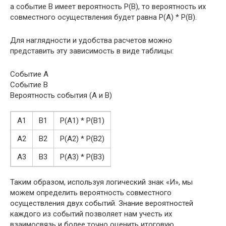
а событие В имеет вероятность Р(В), то вероятность их
совместного осуществления будет равна Р(А) * Р(В).
Для наглядности и удобства расчетов можно
представить эту зависимость в виде таблицы:
Событие А
Событие В
Вероятность события (A и В)
А1
В1
Р(А1) * Р(В1)
А2
В2
Р(А2) * Р(В2)
А3
В3
Р(А3) * Р(В3)
Таким образом, используя логический знак «И», мы
можем определить вероятность совместного
осуществления двух событий. Знание вероятностей
каждого из событий позволяет нам учесть их
взаимосвязь и более точно оценить итоговую