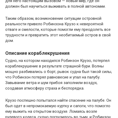
для него настоящим вызовом — новый мир, где он
должен был научиться выживать в полной автономии.
Таким образом, возникновение ситуации островной
реальности привело Робинзона Крузо к невероятной
отваге и смелости, которые помогли ему преодолеть все
трудности и превратить этот необитаемый остров в свой
дом.
Описание кораблекрушения
Судно, на котором находился Робинзон Крузо, потерпел
кораблекрушение в результате страшной бури. Волны
мощно разбивались о борт, рывок судна был такой силы,
что Робинзон потерял равновесие и упал на палубу.
Завывание ветра и шум прибоя заполнили воздух,
создавая атмосферу страха и беспорядка.
Крузо поспешно попытался найти спасение на палубе. Он
был одет в непромокаемую куртку и сапоги, что помогло
ему выжить на открытом воздухе. Ломаясь возле
рулевого колеса, судно погрузилось во тьму, и Робинзон