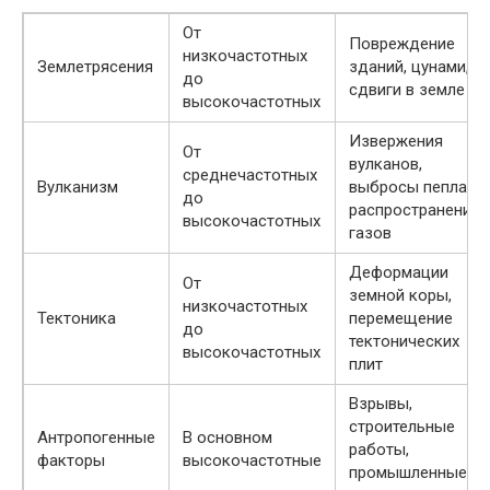
От
Повреждение
низкочастотных
Землетрясения
зданий, цунами,
до
сдвиги в земле
высокочастотных
Извержения
От
вулканов,
среднечастотных
Вулканизм
выбросы пепла,
до
распространение
высокочастотных
газов
Деформации
От
земной коры,
низкочастотных
Тектоника
перемещение
до
тектонических
высокочастотных
плит
Взрывы,
строительные
Антропогенные
В основном
работы,
факторы
высокочастотные
промышленные