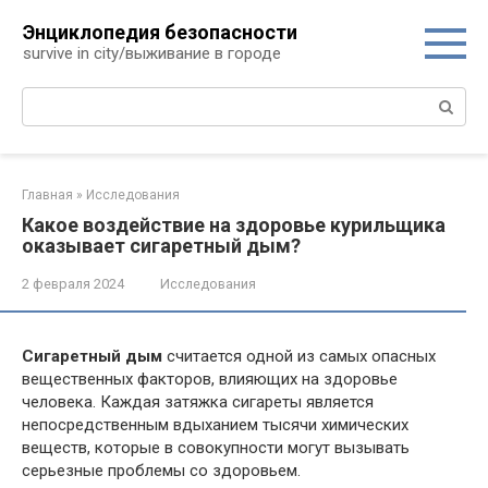
Перейти
Энциклопедия безопасности
к
survive in city/выживание в городе
контенту
Поиск:
Главная
»
Исследования
Какое воздействие на здоровье курильщика
оказывает сигаретный дым?
2 февраля 2024
Исследования
Сигаретный дым
считается одной из самых опасных
вещественных факторов, влияющих на здоровье
человека. Каждая затяжка сигареты является
непосредственным вдыханием тысячи химических
веществ, которые в совокупности могут вызывать
серьезные проблемы со здоровьем.