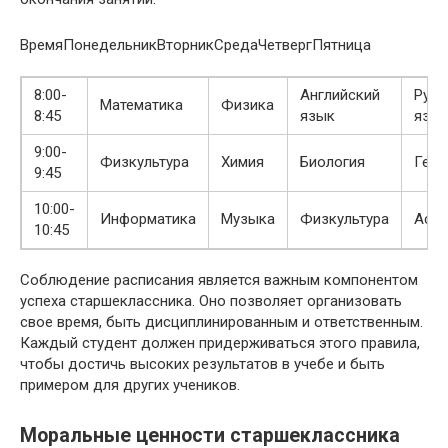
ВремяПонедельникВторникСредаЧетвергПятница
8:00-
Английский
Русс
Математика
Физика
8:45
язык
язы
9:00-
Физкультура
Химия
Биология
Геог
9:45
10:00-
Информатика
Музыка
Физкультура
Астр
10:45
Соблюдение расписания является важным компонентом
успеха старшеклассника. Оно позволяет организовать
свое время, быть дисциплинированным и ответственным.
Каждый студент должен придерживаться этого правила,
чтобы достичь высоких результатов в учебе и быть
примером для других учеников.
Моральные ценности старшеклассника