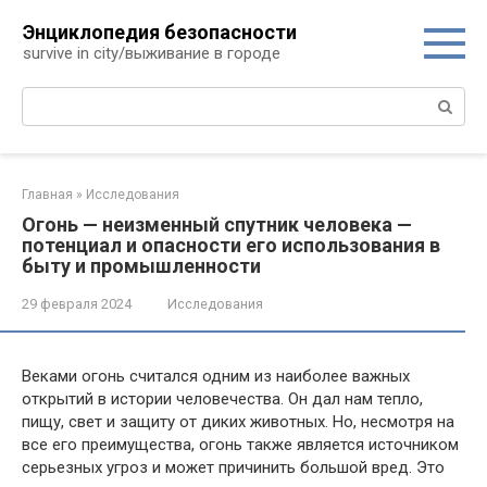
Перейти
Энциклопедия безопасности
к
survive in city/выживание в городе
контенту
Поиск:
Главная
»
Исследования
Огонь — неизменный спутник человека —
потенциал и опасности его использования в
быту и промышленности
29 февраля 2024
Исследования
Веками огонь считался одним из наиболее важных
открытий в истории человечества. Он дал нам тепло,
пищу, свет и защиту от диких животных. Но, несмотря на
все его преимущества, огонь также является источником
серьезных угроз и может причинить большой вред. Это