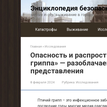
Перейти
Энциклопедия безопас
к
контенту
survive in city/выживание в городе
Катастрофы
Выживание
Иссл
Главная
»
Исследования
Опасность и распрост
гриппа» — разоблача
представления
8 февраля 2024
Рубрика:
Исследования
Птичий грипп – это инфекционное заб
последние годы многие медиа озагла