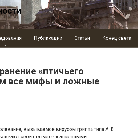
ности
едования
Публикации
Статьи
Конец света
ранение «птичьего
ем все мифы и ложные
олевание, вызываемое вирусом гриппа типа А. В
вливают свои статьи сенсационными