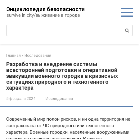
Перейти
Энциклопедия безопасности
к
survive in city/выживание в городе
контенту
Поиск:
Главная
»
Исследования
Разработка и внедрение системы
всесторонней подготовки и оперативной
эвакуации военного городка в кризисных
ситуациях природного и техногенного
характера
5 февраля 2024
Исследования
Современный мир полон рисков, и ни одна территория не
застрахована от ЧС природного или техногенного
характера. Военные городки, населенные вооруженными
силами, не являются исключением. В случае