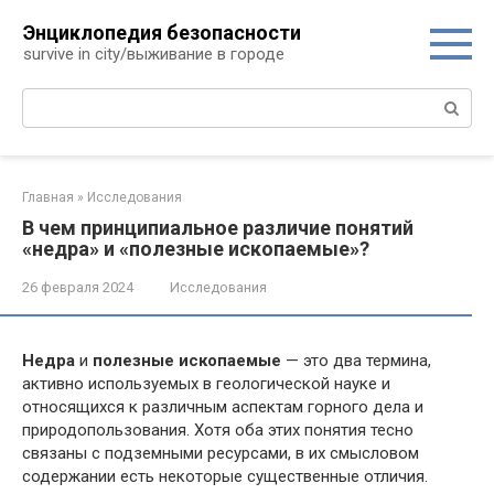
Перейти
Энциклопедия безопасности
к
survive in city/выживание в городе
контенту
Поиск:
Главная
»
Исследования
В чем принципиальное различие понятий
«недра» и «полезные ископаемые»?
26 февраля 2024
Исследования
Недра
и
полезные ископаемые
— это два термина,
активно используемых в геологической науке и
относящихся к различным аспектам горного дела и
природопользования. Хотя оба этих понятия тесно
связаны с подземными ресурсами, в их смысловом
содержании есть некоторые существенные отличия.