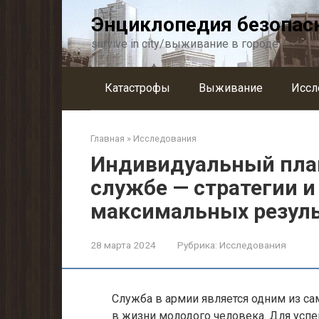
Перейти
Энциклопедия безопас
к
контенту
survive in city/выживание в городе
Катастрофы
Выживание
Иссл
Главная
»
Исследования
Индивидуальный план
службе — стратегии 
максимальных резул
28 марта 2024
Рубрика:
Исследования
Служба в армии является одним из с
в жизни молодого человека. Для усп