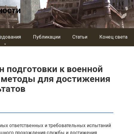
ности
едования
Публикации
Статьи
Конец света
 подготовки к военной
и методы для достижения
ьтатов
амых ответственных и требовательных испытаний
ешного прохождения службы и достижения