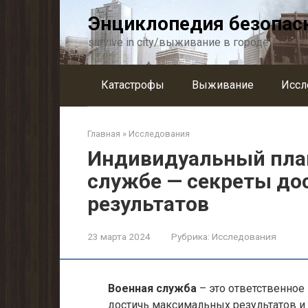
Перейти
Энциклопедия безопас
к
контенту
survive in city/выживание в городе
Катастрофы
Выживание
Иссл
Главная
»
Исследования
Индивидуальный план
службе — секреты д
результатов
23 марта 2024
Рубрика:
Исследования
Военная служба
– это ответственное
достичь максимальных результатов и