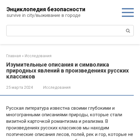
Перейти
Энциклопедия безопасности
к
survive in city/выживание в городе
контенту
Поиск:
Главная
»
Исследования
Изумительные описания и символика
природных явлений в произведениях русских
классиков
25 марта 2024
Исследования
Русская литература известна своими глубокими и
многогранными описаниями природы, которые стали
визитной карточкой романтизма и реализма. В
произведениях русских классиков мы находим
поэтические описания лесов, полей, рек и гор, которые не