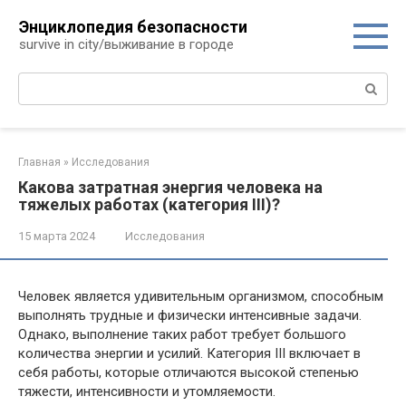
Перейти
Энциклопедия безопасности
к
survive in city/выживание в городе
контенту
Поиск:
Главная
»
Исследования
Какова затратная энергия человека на
тяжелых работах (категория III)?
15 марта 2024
Исследования
Человек является удивительным организмом, способным
выполнять трудные и физически интенсивные задачи.
Однако, выполнение таких работ требует большого
количества энергии и усилий. Категория III включает в
себя работы, которые отличаются высокой степенью
тяжести, интенсивности и утомляемости.