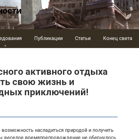
ности
едования
Публикации
Статьи
Конец света
сного активного отдыха
ить свою жизнь и
одных приключений!
я возможность насладиться природой и получить
бы веселое времяпрепровождение не обернулось