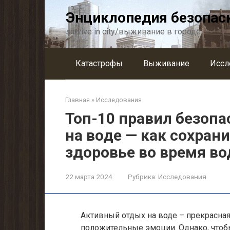
Перейти
Энциклопедия безопас
к
контенту
survive in city/выживание в городе
Катастрофы
Выживание
Иссл
Главная
»
Исследования
Топ-10 правил безопа
на воде — как сохран
здоровье во время в
22 марта 2024
Рубрика:
Исследования
Активный отдых на воде – прекрасна
положительные эмоции. Однако, что