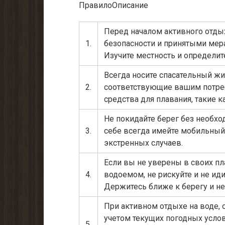
ПравилоОписание
Перед началом активного отдых
1.
безопасности и принятыми мер
Изучите местность и определи
Всегда носите спасательный жи
2.
соответствующие вашим потреб
средства для плавания, такие к
Не покидайте берег без необхо
3.
себе всегда имейте мобильный
экстренных случаев.
Если вы не уверены в своих п
4.
водоемом, не рискуйте и не ид
Держитесь ближе к берегу и не
При активном отдыхе на воде, 
учетом текущих погодных услов
5.