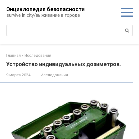
Перейти
Энциклопедия безопасности
к
survive in city/выживание в городе
контенту
Поиск:
Главная
»
Исследования
Устройство индивидуальных дозиметров.
9 марта 2024
Исследования