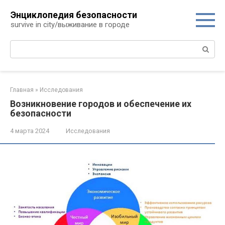
Перейти
Энциклопедия безопасности
к
survive in city/выживание в городе
контенту
Поиск:
Главная
»
Исследования
Возникновение городов и обеспечение их
безопасности
4 марта 2024
Исследования