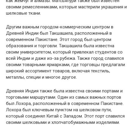
как жемчуг и алмазы. Матсьяпури также был известен
своими ремесленниками, которые мастерили украшения и
шелковые ткани.
Другим важным городом-коммерческим центром в
Древней Индии был Такшашила, расположенный в
современном Пакистане. Этот город был центром
образования и торговли. Такшашила была известна
своим университетом, который привлекал студентов со
всей Индии и даже из-за рубежа. Также город славился
своими товарными ярмарками, где торговцы предлагали
широкий ассортимент товаров, включая текстиль,
металлы, специи и многое другое.
Древняя Индия также была известна своими портами и
торговыми маршрутами. Один из самых важных портов
был Лохора, расположенный в современном Пакистане.
Лохора был ключевым пунктом на шелковом пути,
который соединял Китай с Западом. Этот порт славился
своими шелковыми и хлопчатобумажными изделиями.