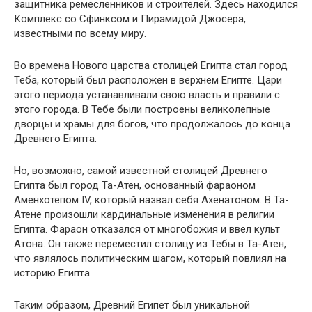
защитника ремесленников и строителей. Здесь находился
Комплекс со Сфинксом и Пирамидой Джосера,
известными по всему миру.
Во времена Нового царства столицей Египта стал город
Теба, который был расположен в верхнем Египте. Цари
этого периода устанавливали свою власть и правили с
этого города. В Тебе были построены великолепные
дворцы и храмы для богов, что продолжалось до конца
Древнего Египта.
Но, возможно, самой известной столицей Древнего
Египта был город Та-Атен, основанный фараоном
Аменхотепом IV, который назвал себя Ахенатоном. В Та-
Атене произошли кардинальные изменения в религии
Египта. Фараон отказался от многобожия и ввел культ
Атона. Он также переместил столицу из Тебы в Та-Атен,
что являлось политическим шагом, который повлиял на
историю Египта.
Таким образом, Древний Египет был уникальной