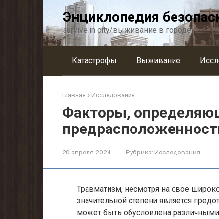
Перейти
Энциклопедия безопас
к
контенту
survive in city/выживание в городе
Катастрофы
Выживание
Иссл
Главная
»
Исследования
Факторы, определяю
предрасположенность
20 апреля 2024
Рубрика:
Исследования
Травматизм, несмотря на свое широко
значительной степени является пред
может быть обусловлена различными