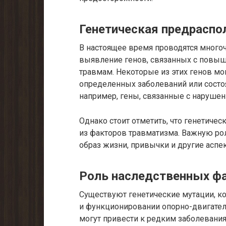
Генетическая предрасп
В настоящее время проводятся много
выявление генов, связанных с повы
травмам. Некоторые из этих генов мо
определенных заболеваний или состоя
например, гены, связанные с нарушен
Однако стоит отметить, что генетиче
из факторов травматизма. Важную р
образ жизни, привычки и другие аспе
Роль наследственных ф
Существуют генетические мутации, к
и функционировании опорно-двигател
могут привести к редким заболевани