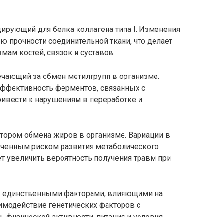
одирующий для белка коллагена типа I. Изменения
ию прочности соединительной ткани, что делает
ам костей, связок и суставов.
ечающий за обмен метилгрупп в организме.
 эффективность ферментов, связанных с
ивести к нарушениям в переработке и
.
тором обмена жиров в организме. Вариации в
личенным риском развития метаболического
т увеличить вероятность получения травм при
ся единственными факторами, влияющими на
имодействие генетических факторов с
ь физической активности, питания и условия