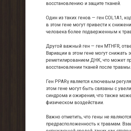
восстановлению и защите тканей.
Один из таких генов — ген COL1A1, к
в этом гене могут привести к снижен
человека более подверженным к травм
Другой важный ген — ген MTHFR, отв
Вариации в этом гене могут снижать
реметилированием ДНК, что может пр
восстановлении тканей после травмы
Ген PPARγ является ключевым регуля
этом гене могут быть связаны с уве
синдрома и ожирения, что также може
физическом воздействии.
Важно отметить, что гены не являют
предрасположенность к травмам. Вза
окружающей средой, таких как степен