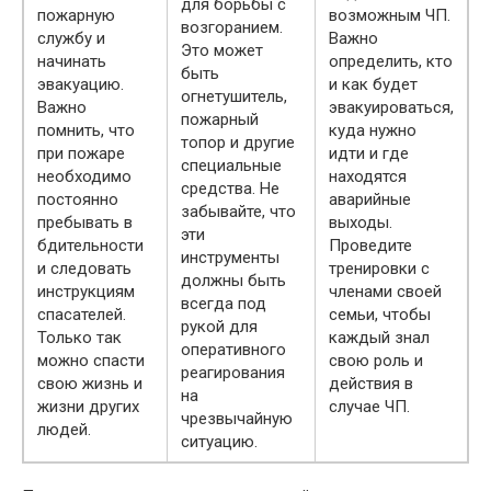
для борьбы с
пожарную
возможным ЧП.
возгоранием.
службу и
Важно
Это может
начинать
определить, кто
быть
эвакуацию.
и как будет
огнетушитель,
Важно
эвакуироваться,
пожарный
помнить, что
куда нужно
топор и другие
при пожаре
идти и где
специальные
необходимо
находятся
средства. Не
постоянно
аварийные
забывайте, что
пребывать в
выходы.
эти
бдительности
Проведите
инструменты
и следовать
тренировки с
должны быть
инструкциям
членами своей
всегда под
спасателей.
семьи, чтобы
рукой для
Только так
каждый знал
оперативного
можно спасти
свою роль и
реагирования
свою жизнь и
действия в
на
жизни других
случае ЧП.
чрезвычайную
людей.
ситуацию.