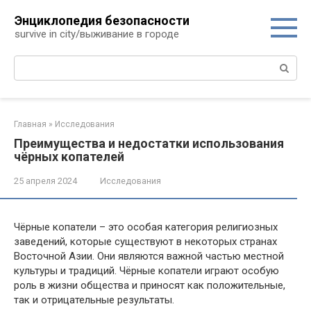
Перейти
Энциклопедия безопасности
к
survive in city/выживание в городе
контенту
Поиск:
Главная
»
Исследования
Преимущества и недостатки использования
чёрных копателей
25 апреля 2024
Исследования
Чёрные копатели – это особая категория религиозных
заведений, которые существуют в некоторых странах
Восточной Азии. Они являются важной частью местной
культуры и традиций. Чёрные копатели играют особую
роль в жизни общества и приносят как положительные,
так и отрицательные результаты.