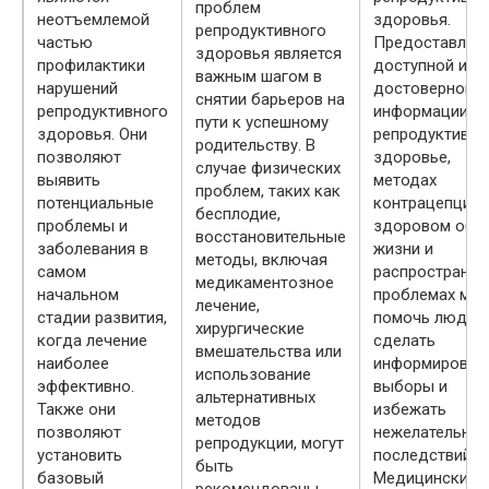
проблем
неотъемлемой
здоровья.
репродуктивного
частью
Предоставлен
здоровья является
профилактики
доступной и
важным шагом в
нарушений
достоверной
снятии барьеров на
репродуктивного
информации о
пути к успешному
здоровья. Они
репродуктивн
родительству. В
позволяют
здоровье,
случае физических
выявить
методах
проблем, таких как
потенциальные
контрацепции,
бесплодие,
проблемы и
здоровом обр
восстановительные
заболевания в
жизни и
методы, включая
самом
распространен
медикаментозное
начальном
проблемах мо
лечение,
стадии развития,
помочь людям
хирургические
когда лечение
сделать
вмешательства или
наиболее
информирован
использование
эффективно.
выборы и
альтернативных
Также они
избежать
методов
позволяют
нежелательны
репродукции, могут
установить
последствий.
быть
базовый
Медицинские