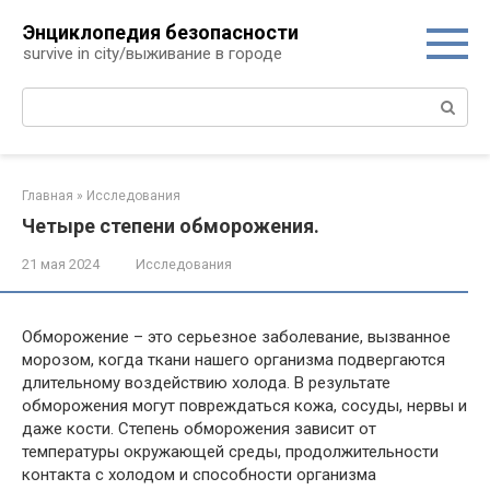
Перейти
Энциклопедия безопасности
к
survive in city/выживание в городе
контенту
Поиск:
Главная
»
Исследования
Четыре степени обморожения.
21 мая 2024
Исследования
Обморожение – это серьезное заболевание, вызванное
морозом, когда ткани нашего организма подвергаются
длительному воздействию холода. В результате
обморожения могут повреждаться кожа, сосуды, нервы и
даже кости. Степень обморожения зависит от
температуры окружающей среды, продолжительности
контакта с холодом и способности организма