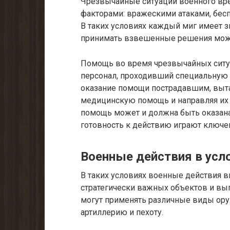
Чрезвычайные ситуации военного вр
факторами: вражескими атаками, бесп
В таких условиях каждый миг имеет з
принимать взвешенные решения може
Помощь во время чрезвычайных ситу
персонал, проходивший специальную п
оказание помощи пострадавшим, выта
медицинскую помощь и направляя их 
помощь может и должна быть оказана
готовность к действию играют ключе
Военные действия в усл
В таких условиях военные действия в
стратегически важных объектов и вы
могут применять различные виды оруж
артиллерию и пехоту.