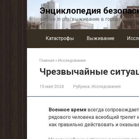
Перейти
Энциклопедия безопас
к
контенту
survive in city/выживание в городе
Катастрофы
Выживание
Иссл
Главная
»
Исследования
Чрезвычайные ситуац
15 мая 2024
Рубрика:
Исследования
Военное время
всегда сопровождает
рядового человека всеобщий трепет и
как правильно действовать и оказыва