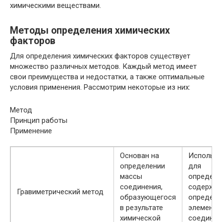
химическими веществами.
Методы определения химических
факторов
Для определения химических факторов существует
множество различных методов. Каждый метод имеет
свои преимущества и недостатки, а также оптимальные
условия применения. Рассмотрим некоторые из них:
Метод
Принцип работы
Применение
Основан на
Использу
определении
для
массы
определе
соединения,
содержан
Гравиметрический метод
образующегося
определе
в результате
элемента
химической
соединен