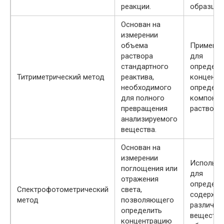
реакции.
образце.
Основан на
измерении
объема
Применяе
раствора
для
стандартного
определе
Титриметрический метод
реактива,
концентр
необходимого
определе
для полного
компонен
превращения
растворе.
анализируемого
вещества.
Основан на
измерении
Использу
поглощения или
для
отражения
определе
Спектрофотометрический
света,
содержан
метод
позволяющего
различны
определить
веществ 
концентрацию