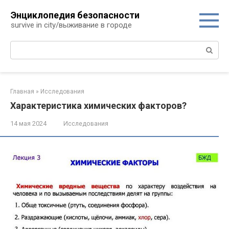
Перейти
Энциклопедия безопасности
к
survive in city/выживание в городе
контенту
Поиск:
Главная
»
Исследования
Характеристика химических факторов?
14 мая 2024
Исследования