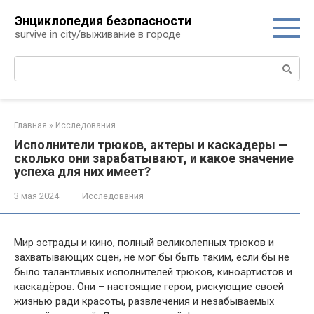
Перейти
Энциклопедия безопасности
к
survive in city/выживание в городе
контенту
Поиск:
Главная
»
Исследования
Исполнители трюков, актеры и каскадеры —
сколько они зарабатывают, и какое значение
успеха для них имеет?
3 мая 2024
Исследования
Мир эстрады и кино, полный великолепных трюков и
захватывающих сцен, не мог бы быть таким, если бы не
было талантливых исполнителей трюков, киноартистов и
каскадёров. Они – настоящие герои, рискующие своей
жизнью ради красоты, развлечения и незабываемых