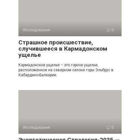
Исследования
0
Страшное происшествие,
случившееся в Кармадонском
ущелье
Кармадонское ущелье – это горное ущелье,
расположенное на северном склоне горы Эльбрус в
Кабардино-Балкарии.
Исследования
0
Энергетическая Стратегия-2035 —