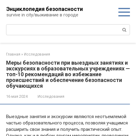
Перейти
Энциклопедия безопасности
к
survive in city/выживание в городе
контенту
Поиск:
Главная
»
Исследования
Меры безопасности при выездных занятиях и
экскурсиях в образовательных учреждениях —
топ-10 рекомендаций во избежание
происшествий и обеспечение безопасности
обучающихся
16 мая 2024
Исследования
Выездные занятия и экскурсии являются неотъемлемой
частью образовательного процесса, позволяя учащимся
расширить свои знания и получить практический опыт.
Однако, как и в любом другом мероприятии, проводимом